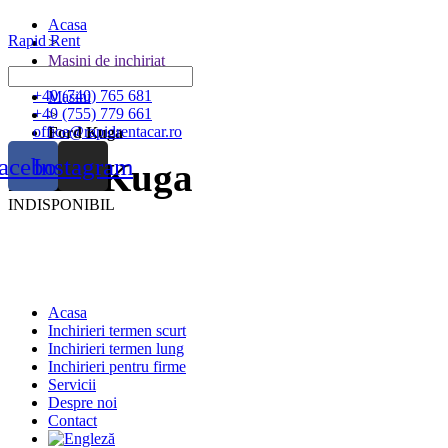
Acasa
Rapid Rent
>
Masini de inchiriat
>
+40 (740) 765 681
Masini
+40 (755) 779 661
>
office@rapidrentacar.ro
Ford Kuga
acebook
Instagram
Ford Kuga
INDISPONIBIL
Acasa
Inchirieri termen scurt
Inchirieri termen lung
Inchirieri pentru firme
Servicii
Despre noi
Contact