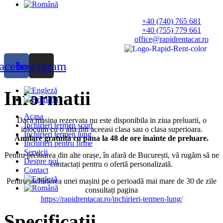
+40 (740) 765 681
+40 (755) 779 661
office@rapidrentacar.ro
acebook
Instagram
Informatii
Acasa
Daca masina rezervata nu este disponibila in ziua preluarii, o
Inchirieri termen scurt
inlocuim cu o alta din aceeasi clasa sau o clasa superioara.
Inchirieri termen lung
Anulare gratuita cu pana la 48 de ore inainte de preluare.
Inchirieri pentru firme
Servicii
Pentru
preluarea din alte orașe, în afară de București, vă rugăm să ne
Despre noi
contactați pentru o ofertă personalizată.
Contact
Pentru închirierea unei mașini pe o perioadă mai mare de 30 de zile
consultați pagina
https://rapidrentacar.ro/inchirieri-termen-lung/
Specificatii