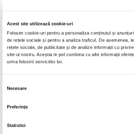
BMW Seria 5
Acest site utilizează cookie-uri
Folosim cookie-uri pentru a personaliza conținutul și anunțurile
Toyota Auris
de rețele sociale și pentru a analiza traficul. De asemenea, le
rețele sociale, de publicitate și de analize informații cu privire
site-ul nostru. Aceștia le pot combina cu alte informații oferi
Ford Kuga
urma folosirii serviciilor lor.
Selecția
Necesare
consimțământului
Preferinţe
+40(755)779.661
Statistici
office@rapidrent.ro