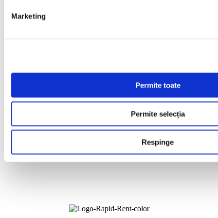
Acasa
Inchirieri termen scurt
Marketing
Inchirieri termen lung
Inchirieri pentru firme
Servicii
Despre noi
Contact
Permite toate
Politica de livrare si anulare comanda
Politica de confidentialitate
Termeni si conditii
Permite selecția
ANPC
Respinge