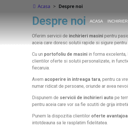
Acasa
>
Despre noi
Despre noi
ACASA
INCHIRIE
Oferim servicii de
inchirieri masini
pentru pasion
aceia care doresc solutii rapide si sigure pentru 
Cu un
portofoliu de masini
in forma excelenta, 
clientilor oferte si solutii personalizate, in func
fiecaruia.
Avem
acoperire in intreaga tara
, pentru ca vr
numar ridicat de persoane, oriunde ar avea nevoi
Dispunem de
servicii de inchirieri auto
pe term
pentru aceia care vor sa fie scutiti de grija intreti
Punem la dispozitia clientilor
oferte avantajo
intotdeauna sa le rasplatim fidelitatea.