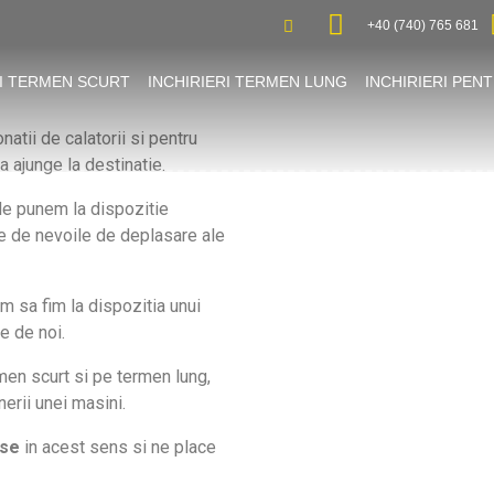
+40 (740) 765 681
RI TERMEN SCURT
INCHIRIERI TERMEN LUNG
INCHIRIERI PEN
atii de calatorii si pentru
a ajunge la destinatie.
le punem la dispozitie
tie de nevoile de deplasare ale
em sa fim la dispozitia unui
e de noi.
en scurt si pe termen lung,
nerii unei masini.
ase
in acest sens si ne place