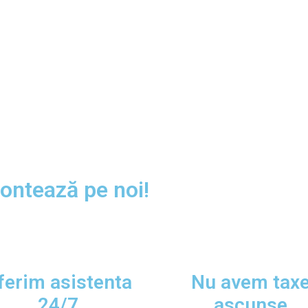
Contează pe noi!
ferim asistenta
Nu avem tax
24/7​​
ascunse​​