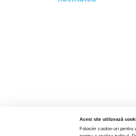
+40 (755) 779 661
offic
+40 (740) 765 681
Acest site utilizează cook
Folosim cookie-uri pentru a 
pentru a analiza traficul. 