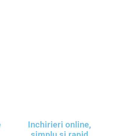
e
Inchirieri online,
simplu si rapid​​