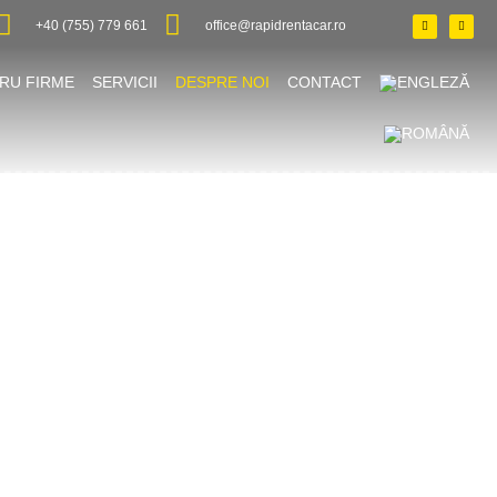
+40 (755) 779 661
office@rapidrentacar.ro
TRU FIRME
SERVICII
DESPRE NOI
CONTACT