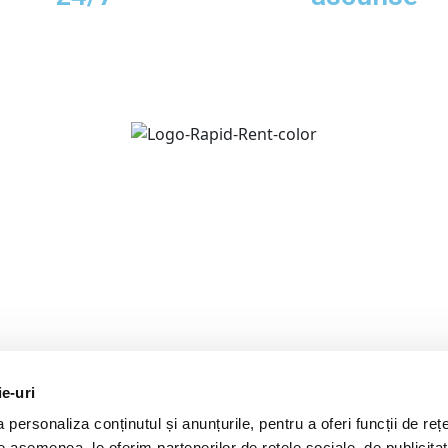
e@rapidrentacar.ro
Soseaua Odai 243, Bu
Sector 1
ie-uri
personaliza conținutul și anunțurile, pentru a oferi funcții de rețe
De asemenea, le oferim partenerilor de rețele sociale, de publicitat