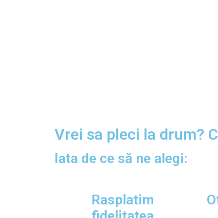
Vrei sa pleci la drum? 
Iata de ce să ne alegi:
Rasplatim
O
fidelitatea​