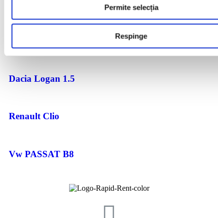
Toyota Yaris
Permite selecția
Respinge
Ford Fiesta
Dacia Logan 1.5
Renault Clio
Vw PASSAT B8