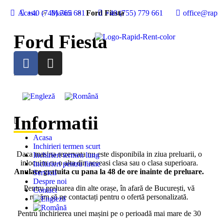
Acasa
+40 (740) 765 681
>
Masini
>
Ford Fiesta
+40 (755) 779 661
office@rapi
Ford Fiesta
NEW
Informatii
Acasa
Inchirieri termen scurt
Daca masina rezervata nu este disponibila in ziua preluarii, o
Inchirieri termen lung
inlocuim cu o alta din aceeasi clasa sau o clasa superioara.
Inchirieri pentru firme
Anulare gratuita cu pana la 48 de ore inainte de preluare.
Servicii
Despre noi
Pentru
preluarea din alte orașe, în afară de București, vă
Contact
rugăm să ne contactați pentru o ofertă personalizată.
Pentru închirierea unei mașini pe o perioadă mai mare de 30