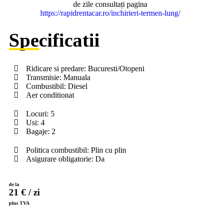
de zile consultați pagina
https://rapidrentacar.ro/inchirieri-termen-lung/
Specificatii
Ridicare si predare: Bucuresti/Otopeni
Transmisie: Manuala
Combustibil: Diesel
Aer conditionat
Locuri: 5
Usi: 4
Bagaje: 2
Politica combustibil: Plin cu plin
Asigurare obligatorie: Da
de la
21 € / zi
plus TVA