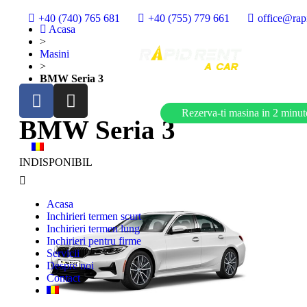
+40 (740) 765 681
+40 (755) 779 661
office@rapi
Acasa
>
Masini
>
BMW Seria 3
Rezerva-ti masina in 2 minut
BMW Seria 3
INDISPONIBIL
Acasa
Inchirieri termen scurt
Inchirieri termen lung
Inchirieri pentru firme
Servicii
Despre noi
Contact