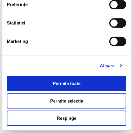
Preferinţe
Statistici
Marketing
Afişare
Permite toate
Permite selecția
Rezerva acum o masina! Vezi aici
Respinge
masini similare!