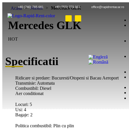
+40 (740) 765 681
+40 (755) 779 661
office@rapidrentacar.ro
>
Masini
>
Mercedes GLK
Acasa
Mercedes GLK
HOT
Specificatii
Ridicare si predare: Bucuresti/Otopeni si Bacau Aeroport
Transmisie: Automata
Combustibil: Diesel
Aer conditionat
Locuri: 5
Usi: 4
Bagaje: 2
Politica combustibil: Plin cu plin