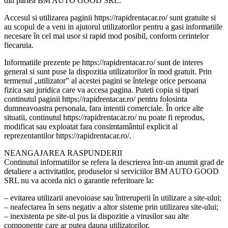
din partea BM AUTO GOOD SRL.
Accesul si utilizarea paginii https://rapidrentacar.ro/ sunt gratuite si
au scopul de a veni in ajutorul utilizatorilor pentru a gasi informatiile
necesare în cel mai usor si rapid mod posibil, conform cerintelor
fiecaruia.
Informatiile prezente pe https://rapidrentacar.ro/ sunt de interes
general si sunt puse la dispozitia utilizatorilor în mod gratuit. Prin
termenul „utilizator” al acestei pagini se întelege orice persoana
fizica sau juridica care va accesa pagina. Puteti copia si tipari
continutul paginii https://rapidrentacar.ro/ pentru folosinta
dumneavoastra personala, fara intentii comerciale. În orice alte
situatii, continutul https://rapidrentacar.ro/ nu poate fi reprodus,
modificat sau exploatat fara consimtamântul explicit al
reprezentantilor https://rapidrentacar.ro/.
NEANGAJAREA RASPUNDERII
Continutul informatiilor se refera la descrierea într-un anumit grad de
detaliere a activitatilor, produselor si serviciilor BM AUTO GOOD
SRL nu va acorda nici o garantie referitoare la:
– evitarea utilizarii anevoioase sau întreruperii în utilizare a site-ului;
– neafectarea în sens negativ a altor sisteme prin utilizarea site-ului;
– inexistenta pe site-ul pus la dispozitie a virusilor sau alte
componente care ar putea dauna utilizatorilor.