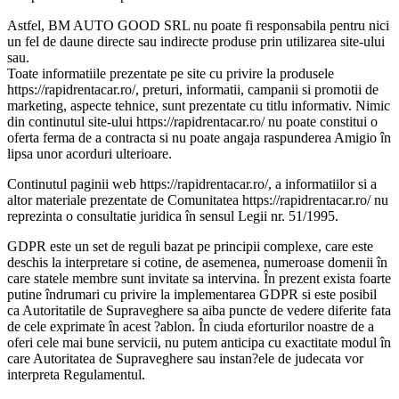
Astfel, BM AUTO GOOD SRL nu poate fi responsabila pentru nici
un fel de daune directe sau indirecte produse prin utilizarea site-ului
sau.
Toate informatiile prezentate pe site cu privire la produsele
https://rapidrentacar.ro/, preturi, informatii, campanii si promotii de
marketing, aspecte tehnice, sunt prezentate cu titlu informativ. Nimic
din continutul site-ului https://rapidrentacar.ro/ nu poate constitui o
oferta ferma de a contracta si nu poate angaja raspunderea Amigio în
lipsa unor acorduri ulterioare.
Continutul paginii web https://rapidrentacar.ro/, a informatiilor si a
altor materiale prezentate de Comunitatea https://rapidrentacar.ro/ nu
reprezinta o consultatie juridica în sensul Legii nr. 51/1995.
GDPR este un set de reguli bazat pe principii complexe, care este
deschis la interpretare si cotine, de asemenea, numeroase domenii în
care statele membre sunt invitate sa intervina. În prezent exista foarte
putine îndrumari cu privire la implementarea GDPR si este posibil
ca Autoritatile de Supraveghere sa aiba puncte de vedere diferite fata
de cele exprimate în acest ?ablon. În ciuda eforturilor noastre de a
oferi cele mai bune servicii, nu putem anticipa cu exactitate modul în
care Autoritatea de Supraveghere sau instan?ele de judecata vor
interpreta Regulamentul.