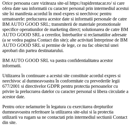
Orice persoana care viziteaza site-ul https://rapidrentacar.ro/ si care
ofera date sau informatii cu caracter personal prin intermediul acestui
site îsi manifesta acordul în mod expres si neechivoc pentru
urmatoarele: prelucrarea acestor date si informatii personale de catre
BM AUTO GOOD SRL; transmiterii de materiale promotionale
specifice operatiunilor de marketing direct; solutionarea de catre BM
AUTO GOOD SRL a cererilor, întrebarilor si reclamatiilor adresate
(a se vedea pagina Contact din site); alte activitati întreprinse de BM
AUTO GOOD SRL si permise de lege, ce nu fac obiectul unei
aprobari din partea destinatarului.
BM AUTO GOOD SRL va pastra confidentialitatea acestor
informatii.
Utilizarea în continuare a acestui site constituie acordul expres si
neechivoc al dumneavoastra în conformitate cu prevederile legii
677/2001 si directivelor GDPR pentru protectia persoanelor cu
privire la prelucrarea datelor cu caracter personal si libera circulatie a
acestor date.
Pentru orice nelamurire în legatura cu exercitarea drepturilor
dumneavoastra referitoare la utilizarea site-ului si la protectia
utilizarii va rugam sa ne contactati prin intermediul sectiunii Contact
din site.