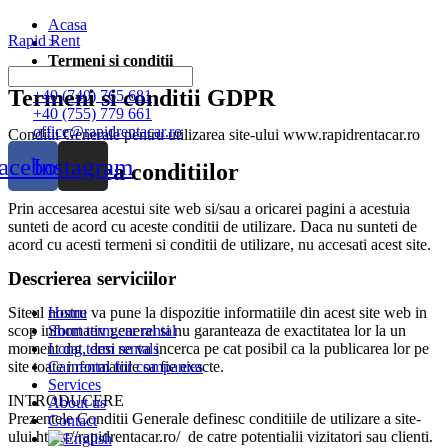
Acasa
Rapid Rent
>
Termeni si conditii
Termeni si conditii GDPR
+40 (740) 765 681
+40 (755) 779 661
office@rapidrentacar.ro
Conditii Generale pentru utilizarea site-ului www.rapidrentacar.ro
acebook
Instagram
Acceptarea conditiilor
Prin accesarea acestui site web si/sau a oricarei pagini a acestuia
sunteti de acord cu aceste conditii de utilizare. Daca nu sunteti de
acord cu acesti termeni si conditii de utilizare, nu accesati acest site.
Descrierea serviciilor
Siteul nostru va pune la dispozitie informatiile din acest site web in
Home
scop informativ general si nu garanteaza de exactitatea lor la un
Short term car rental
moment dat, desi se va incerca pe cat posibil ca la publicarea lor pe
Long term rentals
site toate informatiile sa fie exacte.
Car rental for companies
Services
INTRODUCERE
About us
Prezentele Conditii Generale definesc conditiile de utilizare a site-
Contact
ului https://rapidrentacar.ro/ de catre potentialii vizitatori sau clienti.