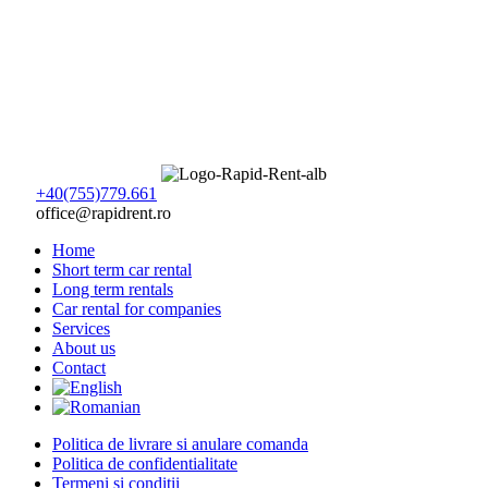
+40(755)779.661
office@rapidrent.ro
Home
Short term car rental
Long term rentals
Car rental for companies
Services
About us
Contact
Politica de livrare si anulare comanda
Politica de confidentialitate
Termeni si conditii