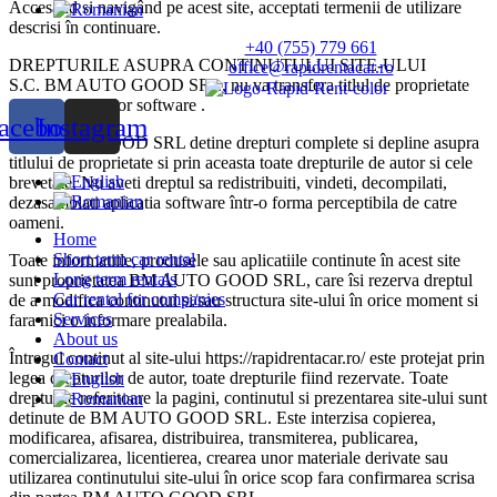
Accesând si navigând pe acest site, acceptati termenii de utilizare
descrisi în continuare.
+40 (755) 779 661
DREPTURILE ASUPRA CONTINUTULUI SITE-ULUI
office@rapidrentacar.ro
S.C. BM AUTO GOOD SRL, nu va transfera titlul de proprietate
asupra aplicatiilor software .
acebook
Instagram
BM AUTO GOOD SRL detine drepturi complete si depline asupra
titlului de proprietate si prin aceasta toate drepturile de autor si cele
brevetate. Nu aveti dreptul sa redistribuiti, vindeti, decompilati,
dezasamblati aplicatia software într-o forma perceptibila de catre
oameni.
Home
Short term car rental
Toate informatiile, produsele sau aplicatiile continute în acest site
Long term rentals
sunt proprietatea BM AUTO GOOD SRL, care îsi rezerva dreptul
Car rental for companies
de a modifica continutul si/sau structura site-ului în orice moment si
Services
fara nici o informare prealabila.
About us
Întregul continut al site-ului https://rapidrentacar.ro/ este protejat prin
Contact
legea drepturilor de autor, toate drepturile fiind rezervate. Toate
drepturile referitoare la pagini, continutul si prezentarea site-ului sunt
detinute de BM AUTO GOOD SRL. Este interzisa copierea,
modificarea, afisarea, distribuirea, transmiterea, publicarea,
comercializarea, licentierea, crearea unor materiale derivate sau
utilizarea continutului site-ului în orice scop fara confirmarea scrisa