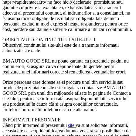
https://rapidrentacar.ro/ nu face nicio declaratie, promisiune sau
garantie cu privire la exactitatea, exhaustivitatea sau caracterul
adecvat al prezentului continut, al îndrumarilor si a consultantei, nu
îsi asuma nicio obligatie de rezultat sau diligenta fata de nicio
persoana, exclud în mod expres si neaga raspunderea pentru orice
cost, pierdere sau daunele suferite ca urmare a utilizarii continutului.
OBIECTIVUL CONTINUTULUI SITE-ULUI
Obiectivul continutului site-ului este de a transmite informatii
actualizate si exacte.
BM AUTO GOOD SRL nu poate garanta ca prezentele pagini nu
contin erori, si asigura ca va depune toate diligentele pentru
realizarea unei informari corecte si remedierea eventualelor erori.
Orice persoana care doreste sa-si procure unul din serviciile sau
produsele prezentate în site este rugata sa contacteze BM AUTO
GOOD SRL prin unul din mijloacele afisate în pagina de Contact a
site-ului, pentru a se informa atât asupra disponibilitatii serviciului
sau produsului în cauza cât si asupra conditiilor contractuale,
tarifelor si informatiilor tehnice sau de alta natura.
INFORMATII PERSONALE
Când prin intermediul prezentului
site
va sunt solicitate informatii,
aceasta are ca scop identificarea dumneavoastra sau posibilitatea de