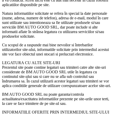
a va contacta. Acest lucru este cu atât mai necesar în cazul folosirii
aplicatiilor disponibile pe site.
Natura informatiilor solicitate se refera în special la date personale
(nume, adresa, numere de telefon), adresa de e-mail, modul în care
sunt utilizate sau intentioneaza sa fie utilizate produsele si/sau
serviciile BM AUTO GOOD SRL, dar poate include si alte
informatii aflate în strânsa legatura cu utilizarea serviciilor si/sau
produselor solicitate.
Cu scopul de a raspunde mai bine nevoilor si întrebarilor
utilizatorilor site-ului, informatiile solicitate prin intermediul acestui
site vor face obiectul unei stocari si prelucrari electronice.
LEGATURA CU ALTE SITE-URI
Prezentul site poate contine legaturi sau trimiteri catre alte site-uri
considerate de BM AUTO GOOD SRL utile în legatura cu
continutul site-ului sau si care nu se afla sub controlul sau
îndrumarea sa. În cazul utilizarii acestor legaturi sau trimiteri se vor
aplica conditiile generale de utilizare corespunzatoare acelor site-uri.
BM AUTO GOOD SRL nu poate garanta/controla
actualitatea/exactitatea informatiilor prezente pe site-urile unor terti,
la care se face trimitere de pe site-ul sau.
INFORMATIILE OFERITE PRIN INTERMEDIUL SITE-ULUI